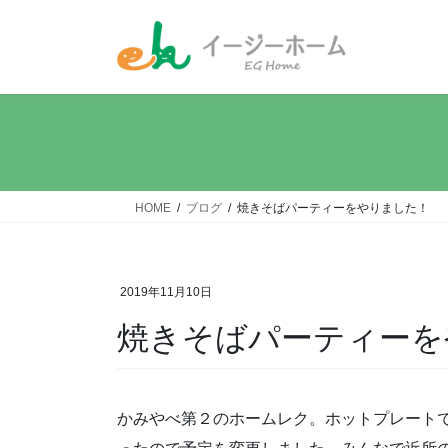
コ
ナ
ン
ビ
テ
ゲ
ン
ー
ツ
シ
へ
ョ
ス
ン
キ
に
ッ
移
HOME
ブログ
焼きそばパーティーをやりました！
プ
動
2019年11月10日
焼きそばパーティーを
かみやべ第２のホームレク。ホットプレート