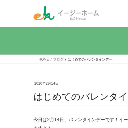
コ
ナ
ン
ビ
テ
ゲ
ン
ー
ツ
シ
へ
ョ
ス
ン
キ
に
ッ
移
HOME
ブログ
はじめてのバレンタインデー！
プ
動
2020年2月14日
はじめてのバレンタイ
今日は2月14日、バレンタインデーです！イ