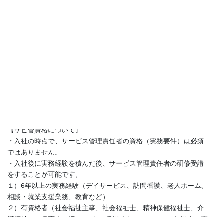
・高齢者または障害者施設での介護経験のある方
・職員指導に関わった経験（リーダー・主任など）のある方
・管理職へのキャリアアップを目指している方
・非喫煙者（健康面、安全面など考慮して当社では喫煙者の入社
は不可です）
【こんな方に向いています】
・小規模事業所で裁量を持って働きたい方
・冷静な判断力・柔軟な対応力・リーダーシップのある方
・国家資格保有者（介護福祉士等）
・サービス管理責任者を目指している方
【サビ管資格について】
・入社の時点で、サービス管理責任者の資格（実務要件）は必須
ではありません。
・入社後に実務経験を積んだ後、サービス管理責任者の研修受講
をすることが可能です。
１）6年以上の実務経験（デイサービス、訪問看護、老人ホーム、
相談・就業支援業務、教育など）
２）有資格者（社会福祉主事、社会福祉士、精神保健福祉士、介