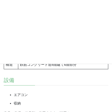
所在地
相模原市中央区相模原2-2-17
知的もしくは精神障がい者の方
住所が相模原市近辺にある方
対象者
単身生活ができるレベルの能力があり意欲的に取り組
める方
定員
1名
開設日
2023年5月1日
構造
鉄筋コンクリート造8階建て6階部分
設備
エアコン
収納